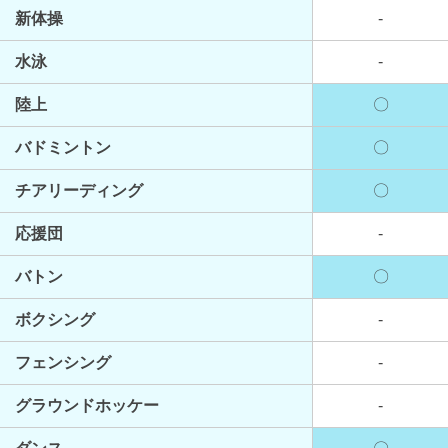
新体操
-
水泳
-
陸上
〇
バドミントン
〇
チアリーディング
〇
応援団
-
バトン
〇
ボクシング
-
フェンシング
-
グラウンドホッケー
-