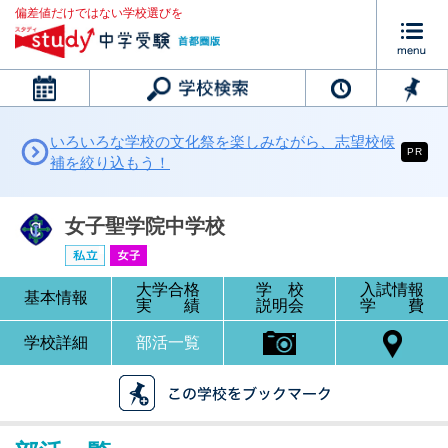
偏差値だけではない学校選びを
カレンダー
いろいろな学校の文化祭を楽しみながら、志望校候
PR
補を絞り込もう！
女子聖学院中学校
大学合格
学 校
入試情報
基本情報
実 績
説明会
学 費
学校詳細
部活一覧