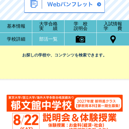
大学合格
学 校
入試情報
基本情報
実 績
説明会
学 費
学校詳細
部活一覧
お探しの学校や、コンテンツを検索できます。