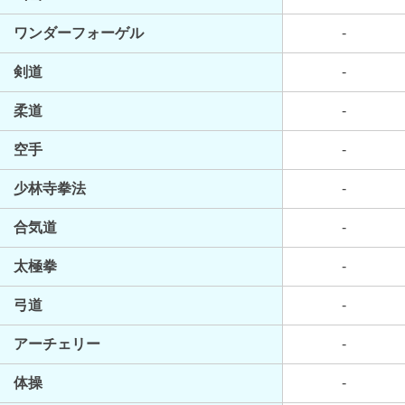
ワンダーフォーゲル
-
剣道
-
柔道
-
空手
-
少林寺拳法
-
合気道
-
太極拳
-
弓道
-
アーチェリー
-
体操
-