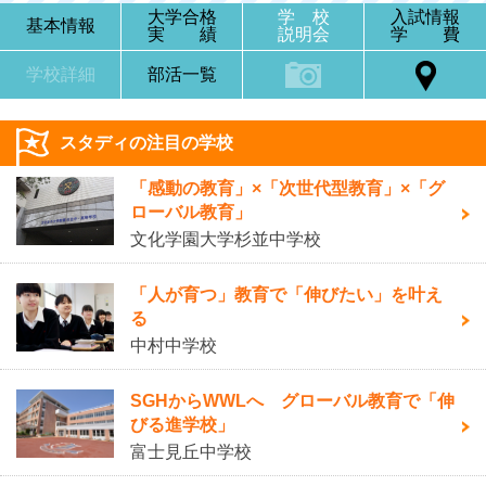
大学合格
学 校
入試情報
基本情報
実 績
説明会
学 費
学校詳細
部活一覧
スタディの注目の学校
「感動の教育」×「次世代型教育」×「グ
ローバル教育」
文化学園大学杉並中学校
「人が育つ」教育で「伸びたい」を叶え
る
中村中学校
SGHからWWLへ グローバル教育で「伸
びる進学校」
富士見丘中学校