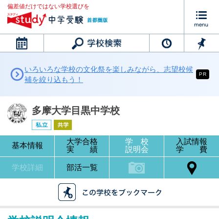
偏差値だけではない学校選びを
カレンダー
いろいろな学校の文化祭を楽しみながら、志望校候
PR
補を絞り込もう！
多摩大学目黒中学校
大学合格
学 校
入試情報
基本情報
実 績
説明会
学 費
学校詳細
部活一覧