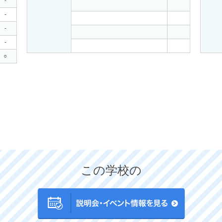
-
-
-
-
○
この学校の