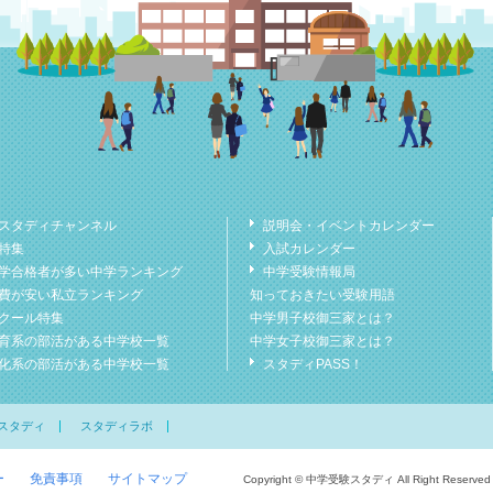
スタディチャンネル
説明会・イベントカレンダー
特集
入試カレンダー
学合格者が多い中学ランキング
中学受験情報局
費が安い私立ランキング
知っておきたい受験用語
クール特集
中学男子校御三家とは？
育系の部活がある中学校一覧
中学女子校御三家とは？
化系の部活がある中学校一覧
スタディPASS！
スタディ
スタディラボ
ー
免責事項
サイトマップ
Copyright © 中学受験スタディ All Right Reserved