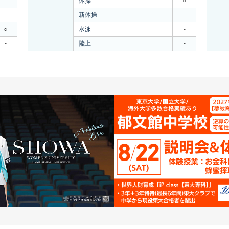
-
体操
○
-
新体操
-
○
水泳
-
-
陸上
-