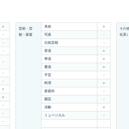
○
美術
○
芸術・芸
その
-
能・家庭
写真
-
化系
-
伝統芸能
-
-
茶道
○
華道
○
-
書道
○
-
手芸
-
-
料理
○
○
家庭科
-
○
園芸
-
-
演劇
○
-
ミュージカル
-
-