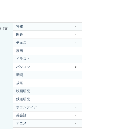
将棋
-
他（文
）
囲碁
-
チェス
-
漫画
-
イラスト
-
パソコン
○
新聞
-
放送
-
映画研究
-
鉄道研究
-
ボランティア
-
英会話
-
アニメ
-