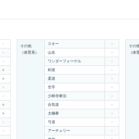
-
スキー
-
その他
その
-
（体育系）
山岳
-
（体
-
ワンダーフォーゲル
-
○
剣道
-
○
柔道
-
-
空手
-
-
少林寺拳法
-
○
合気道
-
○
太極拳
-
-
弓道
-
-
アーチェリー
-