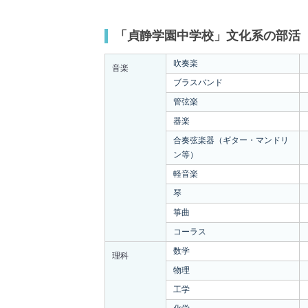
「貞静学園中学校」文化系の部活
吹奏楽
音楽
ブラスバンド
管弦楽
器楽
合奏弦楽器（ギター・マンドリ
ン等）
軽音楽
琴
箏曲
コーラス
数学
理科
物理
工学