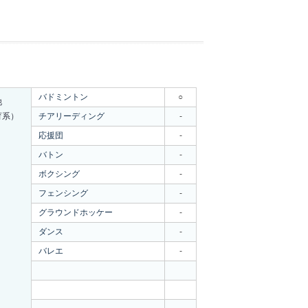
バドミントン
○
他
育系）
チアリーディング
-
応援団
-
バトン
-
ボクシング
-
フェンシング
-
グラウンドホッケー
-
ダンス
-
バレエ
-