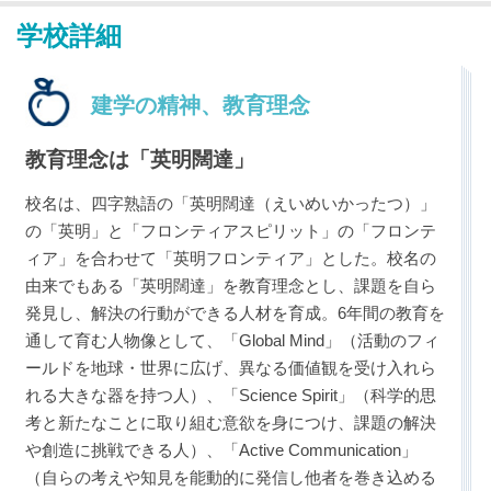
学校詳細
建学の精神、教育理念
教育理念は「英明闊達」
最近見た学校
英明フロンティア中学校
2026年4月より共学化
校名は、四字熟語の「英明闊達（えいめいかったつ）」
の「英明」と「フロンティアスピリット」の「フロンテ
ィア」を合わせて「英明フロンティア」とした。校名の
ブックマークした学校
由来でもある「英明闊達」を教育理念とし、課題を自ら
ブックマークした学校はありません
発見し、解決の行動ができる人材を育成。6年間の教育を
通して育む人物像として、「Global Mind」（活動のフィ
ールドを地球・世界に広げ、異なる価値観を受け入れら
れる大きな器を持つ人）、「Science Spirit」（科学的思
考と新たなことに取り組む意欲を身につけ、課題の解決
や創造に挑戦できる人）、「Active Communication」
（自らの考えや知見を能動的に発信し他者を巻き込める