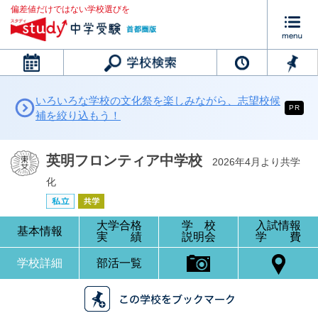
偏差値だけではない学校選びを
カレンダー
いろいろな学校の文化祭を楽しみながら、志望校候
PR
補を絞り込もう！
英明フロンティア中学校
2026年4月より共学
化
大学合格
学 校
入試情報
基本情報
実 績
説明会
学 費
学校詳細
部活一覧