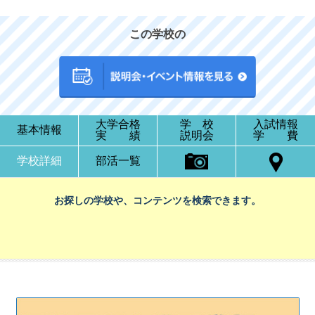
この学校の
大学合格
学 校
入試情報
基本情報
実 績
説明会
学 費
学校詳細
部活一覧
お探しの学校や、コンテンツを検索できます。