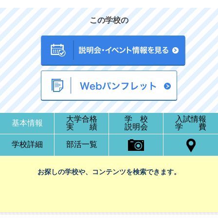
この学校の
大学合格
学 校
入試情報
基本情報
実 績
説明会
学 費
学校詳細
部活一覧
お探しの学校や、コンテンツを検索できます。