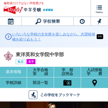
偏差値だけではない学校選びを
カレンダー
いろいろな学校の文化祭を楽しみながら、志望校候
PR
補を絞り込もう！
東洋英和女学院中学部
大学合格
学 校
入試情報
基本情報
実 績
説明会
学 費
学校詳細
部活一覧