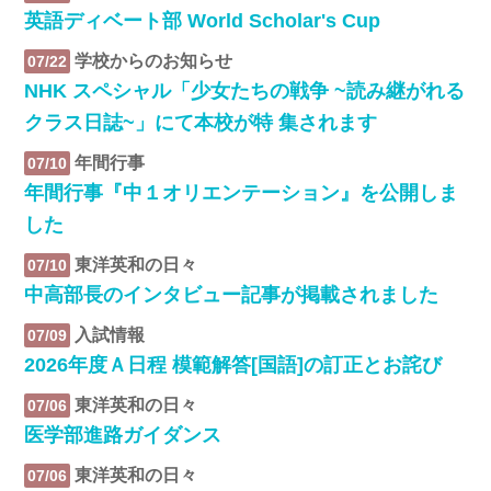
英語ディベート部 World Scholar's Cup
学校からのお知らせ
07/22
NHK スペシャル「少女たちの戦争 ~読み継がれる
クラス日誌~」にて本校が特 集されます
年間行事
07/10
年間行事『中１オリエンテーション』を公開しま
した
東洋英和の日々
07/10
中高部長のインタビュー記事が掲載されました
入試情報
07/09
2026年度Ａ日程 模範解答[国語]の訂正とお詫び
東洋英和の日々
07/06
医学部進路ガイダンス
東洋英和の日々
07/06