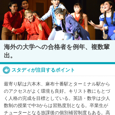
最近見た学校
海外の大学への合格者を例年、複数輩
東洋英和女学院中学部
出。
ブックマークした学校
スタディが注目するポイント
ブックマークした学校はありません
最寄り駅は六本木、麻布十番駅とターミナル駅から
のアクセスがよく環境も良好。キリスト教にもとづ
く人格の完成を目標としている。英語・数学は少人
数制の授業で中3からは習熟度別となる。卒業生が
チューターとなる放課後の個別補習制度もある。高