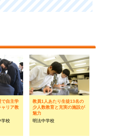
援で自主学
教員1人あたり生徒13名の
キャリア教
少人数教育と充実の施設が
魅力
中学校
明法中学校