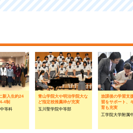
に新入生約24
青山学院大や明治学院大な
放課後の学習支
4-4制
ど指定校推薦枠が充実
習をサポート、
育も充実
中等科
玉川聖学院中等部
工学院大学附属