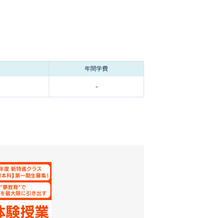
年間学費
-