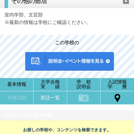
その他の部活
室内学部、文芸部
※最新の情報は学校にご確認ください。
この学校の
大学合格
学 校
入試情報
基本情報
実 績
説明会
学 費
学校詳細
部活一覧
スタディの注目の学校
お探しの学校や、コンテンツを検索できます。