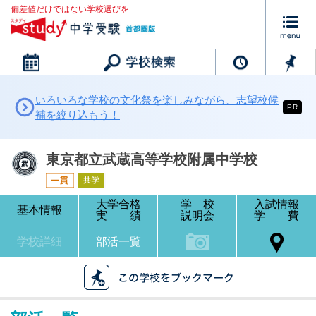
偏差値だけではない学校選びを
カレンダー
いろいろな学校の文化祭を楽しみながら、志望校候
PR
補を絞り込もう！
東京都立武蔵高等学校附属中学校
大学合格
学 校
入試情報
基本情報
実 績
説明会
学 費
学校詳細
部活一覧