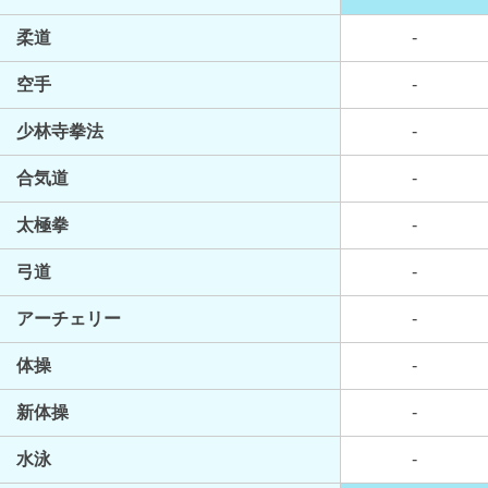
柔道
-
空手
-
少林寺拳法
-
合気道
-
太極拳
-
弓道
-
アーチェリー
-
体操
-
新体操
-
水泳
-