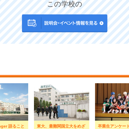
この学校の
enger 語ること
東大、最難関国立大をめざ
卒業生アンケー