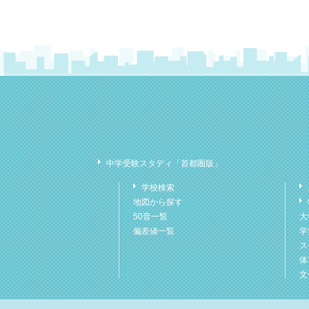
中学受験スタディ「首都圏版」
学校検索
地図から探す
50音一覧
大
偏差値一覧
学
ス
体
文