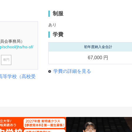
制服
あり
学費
教育委員会事務局）
p/school/jhs/hs-sf/
初年度納入金合計
67,000 円
学費の詳細を見る
高等学校（高校受