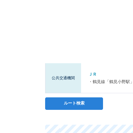
ＪＲ
公共交通機関
・鶴見線「鶴見小野駅
ルート検索