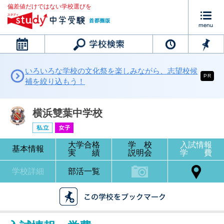
偏差値だけではない学校選びを
カレンダー
いろいろな学校の文化祭を楽しみながら、志望校候
PR
補を絞り込もう！
横浜雙葉中学校
大学合格
学 校
入試情報
基本情報
実 績
説明会
学 費
学校詳細
部活一覧