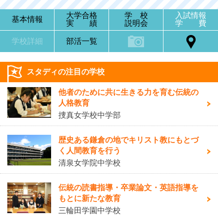
大学合格
学 校
入試情報
基本情報
実 績
説明会
学 費
学校詳細
部活一覧
スタディの注目の学校
他者のために共に生きる力を育む伝統の
人格教育
捜真女学校中学部
歴史ある鎌倉の地でキリスト教にもとづ
く人間教育を行う
清泉女学院中学校
伝統の読書指導・卒業論文・英語指導を
もとに新たな教育
三輪田学園中学校