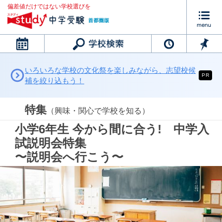
偏差値だけではない学校選びを
カレンダー
いろいろな学校の文化祭を楽しみながら、志望校候
PR
補を絞り込もう！
特集
（興味・関心で学校を知る）
小学6年生 今から間に合う! 中学入
試説明会特集
〜説明会へ行こう〜