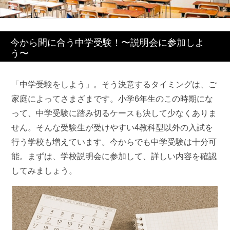
今から間に合う中学受験！〜説明会に参加しよ
う〜
最近見た学校
「中学受験をしよう」。そう決意するタイミングは、ご
学校閲覧履歴はありません
家庭によってさまざまです。小学6年生のこの時期にな
って、中学受験に踏み切るケースも決して少なくありま
せん。そんな受験生が受けやすい4教科型以外の入試を
ブックマークした学校
行う学校も増えています。今からでも中学受験は十分可
ブックマークした学校はありません
能。まずは、学校説明会に参加して、詳しい内容を確認
してみましょう。