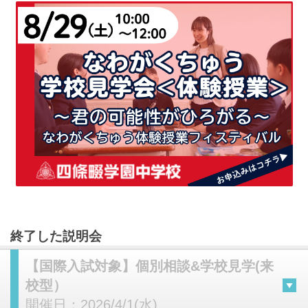
終了した説明会
【国際入試対象】個別相談&学校見学(来
校型）
開催日：
2026/4/1(水)