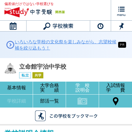
偏差値だけではない学校選びを
カレンダー
いろいろな学校の文化祭を楽しみながら、志望校候
PR
補を絞り込もう！
立命館宇治中学校
大学合格
学 校
入試情報
基本情報
実 績
説明会
学 費
学校詳細
部活一覧