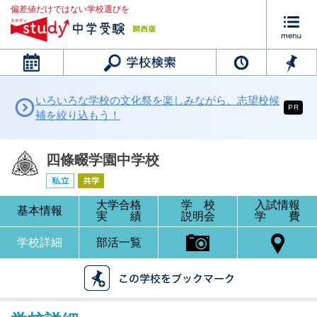
偏差値だけではない学校選びを
カレンダー
いろいろな学校の文化祭を楽しみながら、志望校候
PR
補を絞り込もう！
四條畷学園中学校
大学合格
学 校
入試情報
基本情報
実 績
説明会
学 費
学校詳細
部活一覧