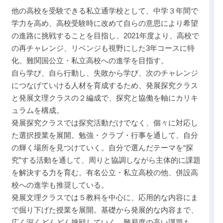
他の高校を受験できる私立通学校として、中学３年間で
学力を高め、高校受験時に改めて自らの意思により希望
の進路に挑戦することを目指し、2021年度より、高校で
の再チャレンジ、リベンジも視野にした3年コースに特
化。難関国公立・私立高校への進学を目指す。
自ら学び、自ら行動し、失敗から学び、次のチャレンジ
につなげていける人材を育成するため、発展探究クラス
と発展文理クラスの２編成で、探究と協働を軸にカリキ
ュラムを構成。
発展探究クラスでは探究活動だけでなく、個々に対応し
た選択授業を展開。勉強・クラブ・行事を通して、自分
の輝く場所を見つけていく。自分で選んだテーマを“探
究”する活動を通して、周りと協調しながら主体的に課題
を解決する力を育む。有名公立・私立高校の他、併設高
校への進学も推奨している。
発展文理クラスでは５教科を中心に、応用的な内容にま
で掘り下げた授業を展開。基礎から発展的な内容まで、
広く深くどんどん挑戦していく。難易度の高い課題も、