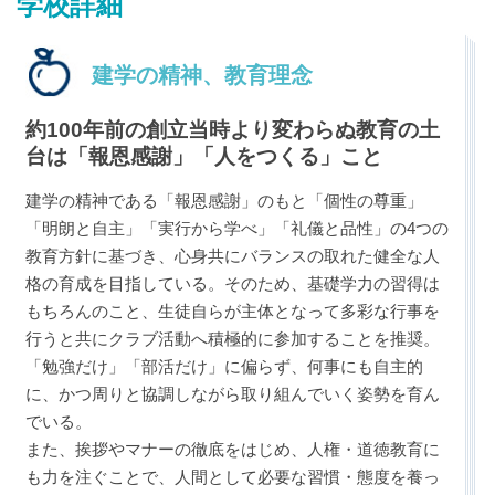
学校詳細
建学の精神、教育理念
約100年前の創立当時より変わらぬ教育の土
台は「報恩感謝」「人をつくる」こと
最近見た学校
四條畷学園中学校
建学の精神である「報恩感謝」のもと「個性の尊重」
「明朗と自主」「実行から学べ」「礼儀と品性」の4つの
教育方針に基づき、心身共にバランスの取れた健全な人
ブックマークした学校
格の育成を目指している。そのため、基礎学力の習得は
ブックマークした学校はありません
もちろんのこと、生徒自らが主体となって多彩な行事を
行うと共にクラブ活動へ積極的に参加することを推奨。
「勉強だけ」「部活だけ」に偏らず、何事にも自主的
に、かつ周りと協調しながら取り組んでいく姿勢を育ん
でいる。
また、挨拶やマナーの徹底をはじめ、人権・道徳教育に
も力を注ぐことで、人間として必要な習慣・態度を養っ