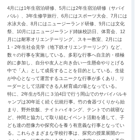
4月には1年生宿泊研修、5月には2年生宿泊研修（サバイ
バル）、3年生修学旅行、6月にはスポーツ大会、7月には
水泳大会、8月にはニュージーランド研修、9月には文化
祭、10月にはニュージーランド姉妹校訪日、体育会、12
月には耐寒オリエンテーリング、スキー教室、2月には
1・2年生社会見学（地下鉄オリエンテーリング）など、
数々の行事を実施している。多彩な行事へ自主的・積極
的に参加し、自分や友人と向き合い一生懸命やりとげる
中で「人」として成長することを目的としている。生徒
が中心となって運営するユニークな行事が多くあり、リ
ーダーとして活躍できる人材育成の場となっている。
特に、2年生が5月に３泊4日で行う岡山でのサバイバルキ
ャンプは30年近く続く伝統行事。竹の食器づくりから始
まり、野外炊飯、ナイトハイキング、テントでの就寝な
ど、仲間と協力して取り組むイベント活動を通して、子
ども達の想像力や探究心を養う有意義な行事となってい
る。これらさまざまな学校行事は、探究の授業展開の一