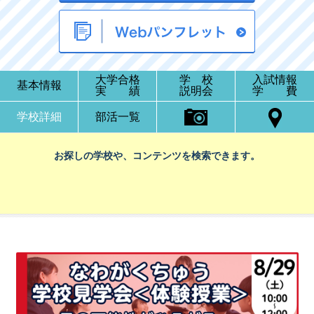
大学合格
学 校
入試情報
基本情報
実 績
説明会
学 費
学校詳細
部活一覧
お探しの学校や、コンテンツを検索できます。