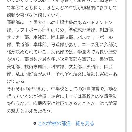
いていくクラブ活動。学年を超えた縦割りの活動を通し
て学ぶことも多く、ほとんどの生徒が積極的に参加して
感動や喜びを体感している。
運動部は、全国大会への出場実勢のあるバドミントン
部、ソフトボール部をはじめ、準硬式野球部、剣道部、
サッカー部、水泳部、陸上競技部、バスケットボール
部、柔道部、卓球部、弓道部があり、コース別に入部資
格が決められている。文化部では、学園内でも長い歴史
を誇り、部員数が最も多い吹奏楽部を筆頭に、書道部、
美術部、技術家庭部、科学部、文芸部、英語部、園芸
部、放送同好会があり、それぞれ活発に活動し実績をあ
げている。
それぞれの部活動は、中学校としての独自運営で活動を
行っているのが特徴。場合によっては高校との交流活動
を行うなど、臨機応変に対応できるところが、総合学園
の魅力といえるだろう。
この学校の部活一覧を見る