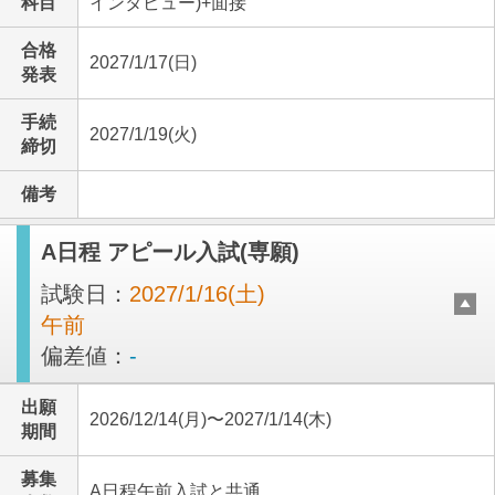
科目
インタビュー)+面接
合格
2027/1/17(日)
発表
手続
2027/1/19(火)
締切
備考
A日程 アピール入試(専願)
試験日：
2027/1/16(土)
午前
偏差値：
-
出願
2026/12/14(月)〜2027/1/14(木)
期間
募集
A日程午前入試と共通