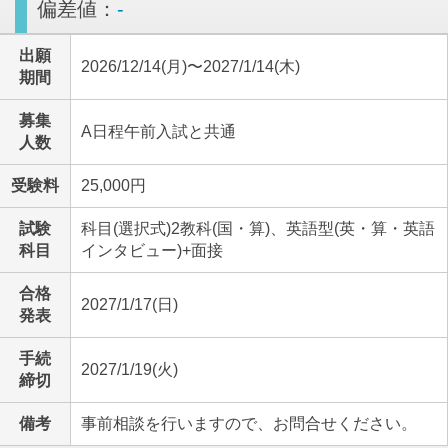
偏差値：
-
出願
2026/12/14(月)〜2027/1/14(木)
期間
募集
A日程午前入試と共通
人数
受験料
25,000円
試験
科目(選択式)2教科(国・算)、英語型(英・算・英語
科目
インタビュー)+面接
合格
2027/1/17(日)
発表
手続
2027/1/19(火)
締切
備考
事前相談を行いますので、お問合せください。