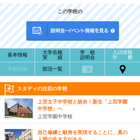
この学校の
大学合格
学 校
入試情報
基本情報
実 績
説明会
学 費
学校詳細
部活一覧
スタディの注目の学校
上宮太子中学校と統合！新生「上宮学園
中学校」へ
上宮学園中学校
自己修練と献身を実現することに、真の
人間の生き方がある