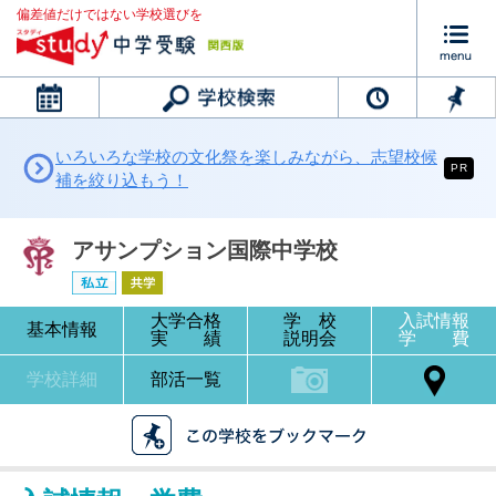
偏差値だけではない学校選びを
カレンダー
いろいろな学校の文化祭を楽しみながら、志望校候
PR
補を絞り込もう！
アサンプション国際中学校
大学合格
学 校
入試情報
基本情報
実 績
説明会
学 費
学校詳細
部活一覧