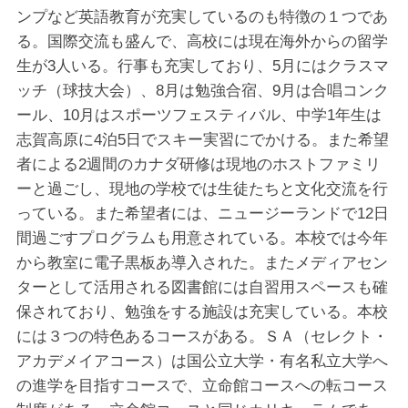
ンプなど英語教育が充実しているのも特徴の１つであ
る。国際交流も盛んで、高校には現在海外からの留学
生が3人いる。行事も充実しており、5月にはクラスマ
ッチ（球技大会）、8月は勉強合宿、9月は合唱コンク
ール、10月はスポーツフェスティバル、中学1年生は
志賀高原に4泊5日でスキー実習にでかける。また希望
者による2週間のカナダ研修は現地のホストファミリ
ーと過ごし、現地の学校では生徒たちと文化交流を行
っている。また希望者には、ニュージーランドで12日
間過ごすプログラムも用意されている。本校では今年
から教室に電子黒板あ導入された。またメディアセン
ターとして活用される図書館には自習用スペースも確
保されており、勉強をする施設は充実している。本校
には３つの特色あるコースがある。ＳＡ（セレクト・
アカデメイアコース）は国公立大学・有名私立大学へ
の進学を目指すコースで、立命館コースへの転コース