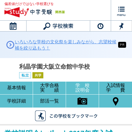
偏差値だけではない学校選びを
カレンダー
いろいろな学校の文化祭を楽しみながら、志望校候
PR
補を絞り込もう！
利晶学園大阪立命館中学校
大学合格
学 校
入試情報
基本情報
実 績
説明会
学 費
学校詳細
部活一覧