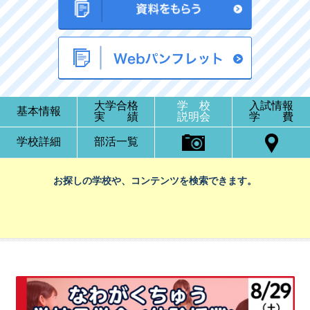
大学合格
学 校
入試情報
基本情報
実 績
説明会
学 費
学校詳細
部活一覧
お探しの学校や、コンテンツを検索できます。