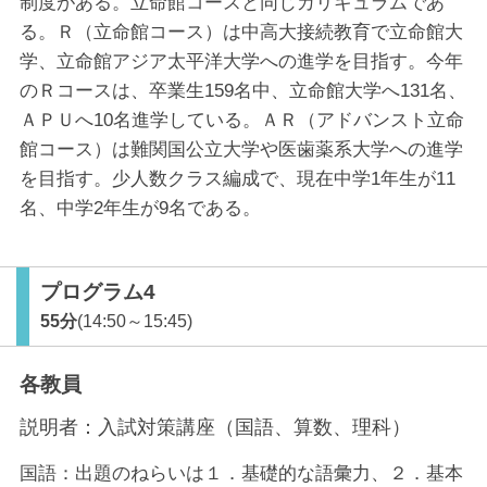
制度がある。立命館コースと同じカリキュラムであ
る。Ｒ（立命館コース）は中高大接続教育で立命館大
学、立命館アジア太平洋大学への進学を目指す。今年
のＲコースは、卒業生159名中、立命館大学へ131名、
ＡＰＵへ10名進学している。ＡＲ（アドバンスト立命
館コース）は難関国公立大学や医歯薬系大学への進学
を目指す。少人数クラス編成で、現在中学1年生が11
名、中学2年生が9名である。
プログラム4
55分
(14:50～15:45)
各教員
説明者：
入試対策講座（国語、算数、理科）
国語：出題のねらいは１．基礎的な語彙力、２．基本