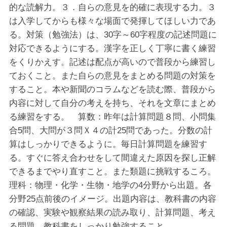
的な読解力。３．自らの意見を的確に表現する力。３
は入学してからも様々な場面で発揮してほしい力であ
る。対策（勉強法）は、30字～60字程度の記述問題に
対応できるようにする。漢字を正しく丁寧に書く練習
をくりかえす。記述は配点が高いので普段から練習し
ておくこと。また自らの意見をまとめる問題の対策を
すること。本や新聞のコラムなどを読む際、普段から
内容に対して自分の考えを持ち、それを文章にまとめ
る練習をする。 算数：昨年は計算問題８問、小問集
合5問、大問が３問Ｘ４の計25問であった。分数の計
算はしっかりできるように。毎日計算問題を練習す
る。すぐに答え合わせをして間違えた原因を探し正解
できるまでやり直すこと。また類題に挑戦するころ。
理科：物理・化学・生物・地学の4分野から出題。各
分野25点前後のイメージ。出題内容は、教科書の内容
の確認、実験や観察結果の読み取り、計算問題、考え
る問題。教科書をしっかり勉強すること。