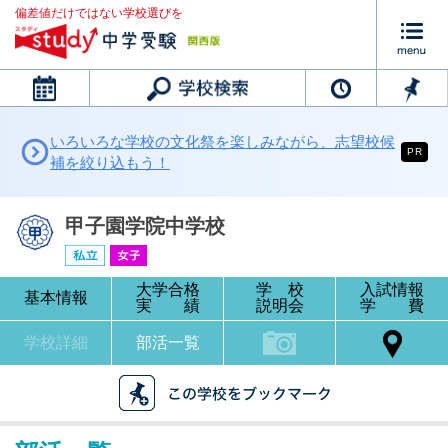
偏差値だけではない学校選びを
カレンダー
いろいろな学校の文化祭を楽しみながら、志望校候
PR
補を絞り込もう！
甲子園学院中学校
大学合格
学 校
入試情報
基本情報
実 績
説明会
学 費
学校詳細
部活一覧