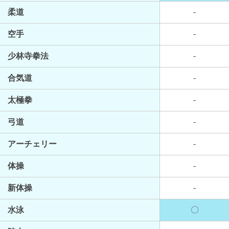
柔道
-
空手
-
少林寺拳法
-
合気道
-
太極拳
-
弓道
-
アーチェリー
-
体操
-
新体操
-
水泳
〇