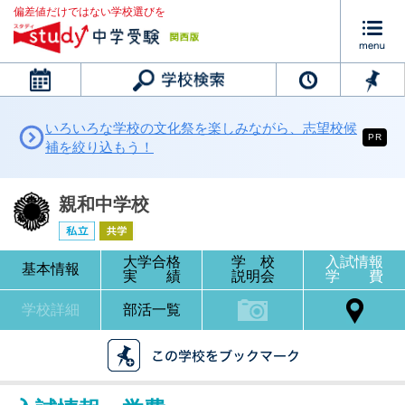
偏差値だけではない学校選びを
カレンダー
いろいろな学校の文化祭を楽しみながら、志望校候
PR
補を絞り込もう！
親和中学校
大学合格
学 校
入試情報
基本情報
実 績
説明会
学 費
学校詳細
部活一覧