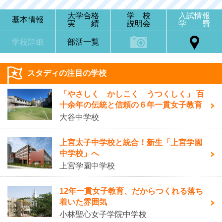
大学合格
学 校
入試情報
基本情報
実 績
説明会
学 費
学校詳細
部活一覧
スタディの注目の学校
「やさしく かしこく うつくしく」 百
十余年の伝統と信頼の６年一貫女子教育
大谷中学校
上宮太子中学校と統合！新生「上宮学園
中学校」へ
上宮学園中学校
12年一貫女子教育、だからつくれる落ち
着いた雰囲気
小林聖心女子学院中学校