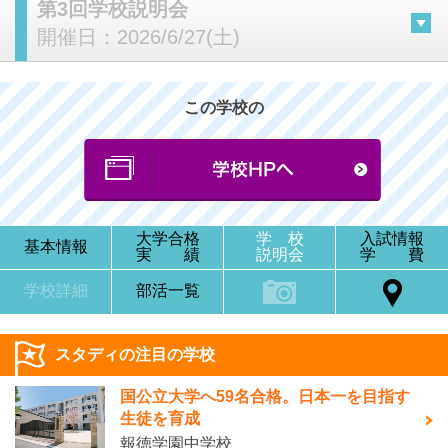
第3回学校説明会
開催日：
2026/6/27(土)
この学校の
大学合格
学 校
入試情報
基本情報
実 績
説明会
学 費
学校詳細
部活一覧
スタディの注目の学校
国公立大学へ59名合格。日本一を目指す
生徒を育成
報徳学園中学校