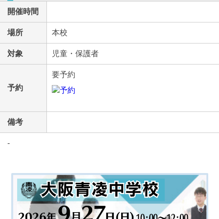
開催時間
場所
本校
対象
児童・保護者
要予約
予約
備考
-