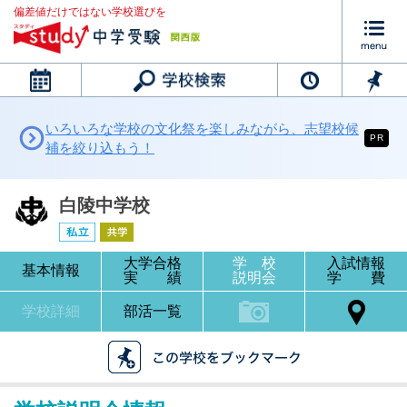
偏差値だけではない学校選びを
カレンダー
いろいろな学校の文化祭を楽しみながら、志望校候
PR
補を絞り込もう！
白陵中学校
大学合格
学 校
入試情報
基本情報
実 績
説明会
学 費
学校詳細
部活一覧