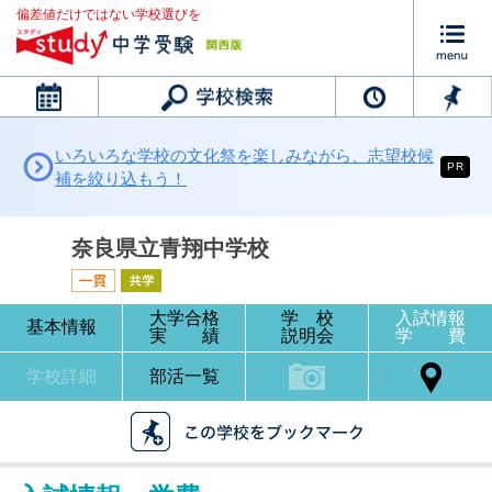
偏差値だけではない学校選びを
カレンダー
いろいろな学校の文化祭を楽しみながら、志望校候
PR
補を絞り込もう！
奈良県立青翔中学校
大学合格
学 校
入試情報
基本情報
実 績
説明会
学 費
学校詳細
部活一覧