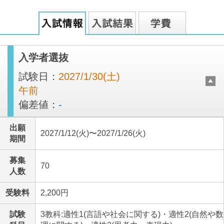
入学者選抜
試験日：
2027/1/30(土)
午前
偏差値：
-
出願
2027/1/12(火)〜2027/1/26(火)
期間
募集
70
人数
受験料
2,200円
試験
3教科:適性1(言語や社会に関する)・適性2(自然や数