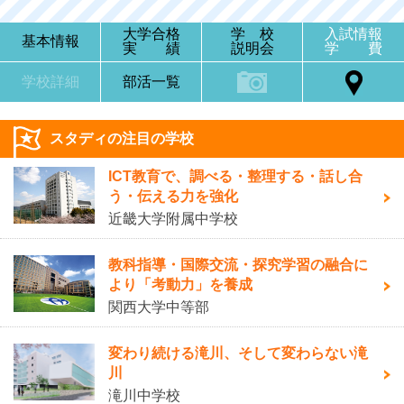
大学合格
学 校
入試情報
基本情報
実 績
説明会
学 費
学校詳細
部活一覧
スタディの注目の学校
ICT教育で、調べる・整理する・話し合
う・伝える力を強化
近畿大学附属中学校
教科指導・国際交流・探究学習の融合に
より「考動力」を養成
関西大学中等部
変わり続ける滝川、そして変わらない滝
川
滝川中学校