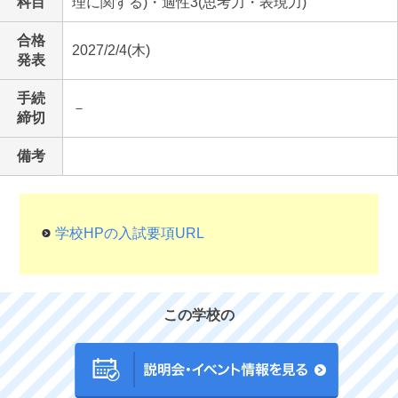
科目
理に関する)・適性3(思考力・表現力)
合格
2027/2/4(木)
発表
手続
－
締切
備考
学校HPの入試要項URL
この学校の