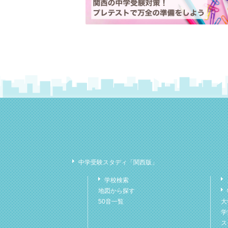
中学受験スタディ「関西版」
学校検索
地図から探す
50音一覧
大
学
ス