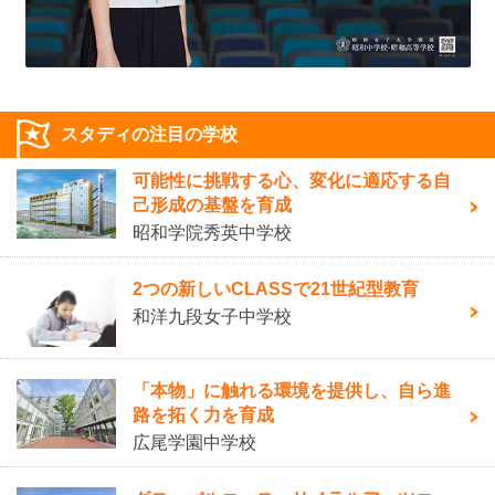
スタディの注目の学校
可能性に挑戦する心、変化に適応する自
己形成の基盤を育成
昭和学院秀英中学校
2つの新しいCLASSで21世紀型教育
和洋九段女子中学校
「本物」に触れる環境を提供し、自ら進
路を拓く力を育成
広尾学園中学校