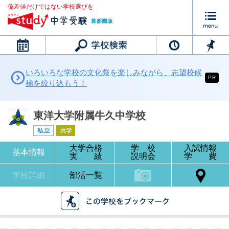
偏差値だけではない学校選びを
カレンダー
いろいろな学校の文化祭を楽しみながら、志望校候
PR
補を絞り込もう！
東洋大学附属牛久中学校
大学合格
学 校
入試情報
基本情報
実 績
説明会
学 費
学校詳細
部活一覧