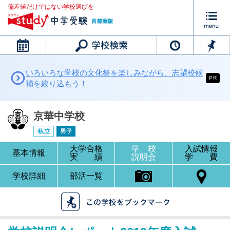
偏差値だけではない学校選びを
カレンダー
いろいろな学校の文化祭を楽しみながら、志望校候
PR
補を絞り込もう！
京華中学校
大学合格
学 校
入試情報
基本情報
実 績
説明会
学 費
学校詳細
部活一覧