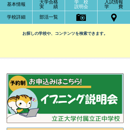
大学合格
学 校
入試情報
基本情報
実 績
説明会
学 費
学校詳細
部活一覧
お探しの学校や、コンテンツを検索できます。