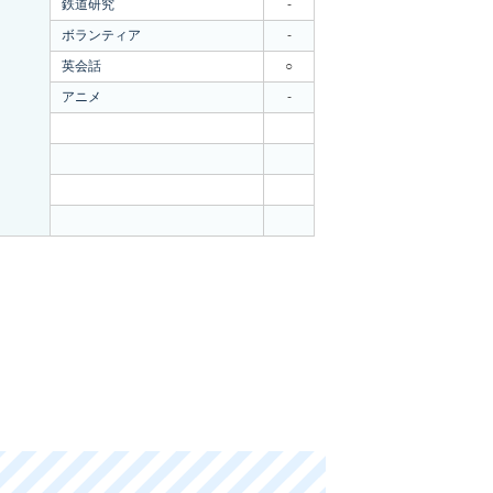
鉄道研究
-
ボランティア
-
英会話
○
アニメ
-