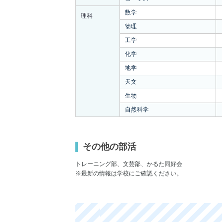
数学
理科
物理
工学
化学
地学
天文
生物
自然科学
その他の部活
トレーニング部、文芸部、かるた同好会
※最新の情報は学校にご確認ください。