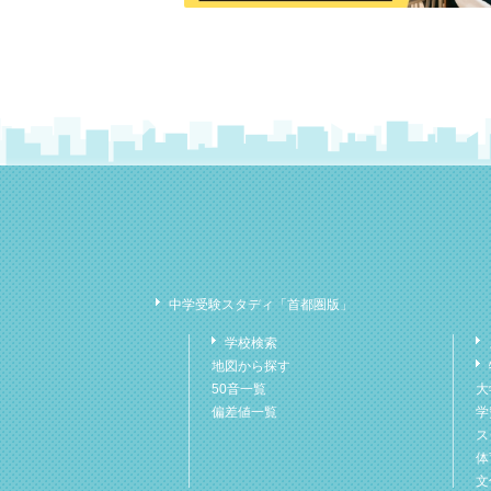
中学受験スタディ「首都圏版」
学校検索
地図から探す
50音一覧
大
偏差値一覧
学
ス
体
文