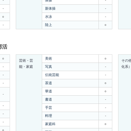
-
体操
-
-
新体操
-
○
水泳
-
-
陸上
○
部活
○
美術
○
芸術・芸
その
-
能・家庭
写真
-
化系
-
伝統芸能
-
-
茶道
○
華道
○
-
書道
-
-
手芸
-
-
料理
-
-
家庭科
○
○