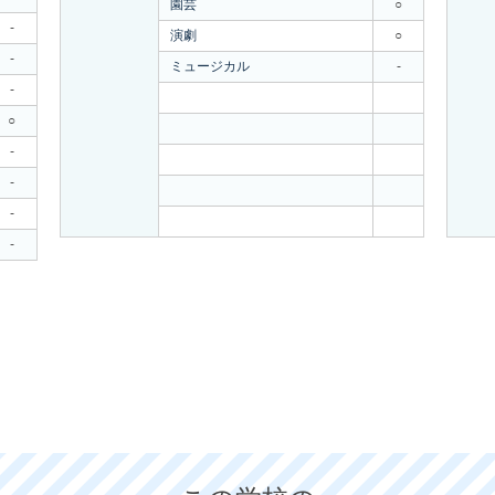
園芸
○
-
演劇
○
-
ミュージカル
-
-
○
-
-
-
-