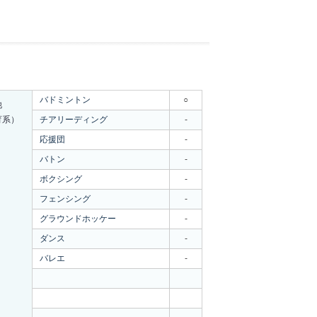
バドミントン
○
他
育系）
チアリーディング
-
応援団
-
バトン
-
ボクシング
-
フェンシング
-
グラウンドホッケー
-
ダンス
-
バレエ
-