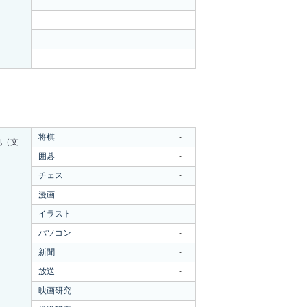
将棋
-
他（文
）
囲碁
-
チェス
-
漫画
-
イラスト
-
パソコン
-
新聞
-
放送
-
映画研究
-