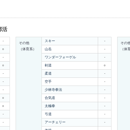
部活
-
スキー
-
その他
その
○
（体育系）
山岳
-
（体
-
ワンダーフォーゲル
-
○
剣道
○
-
柔道
-
-
空手
-
-
少林寺拳法
-
○
合気道
-
○
太極拳
-
-
弓道
-
-
アーチェリー
-