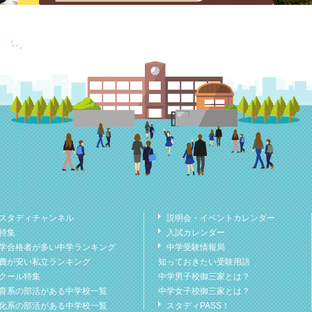
スタディチャンネル
説明会・イベントカレンダー
特集
入試カレンダー
学合格者が多い中学ランキング
中学受験情報局
費が安い私立ランキング
知っておきたい受験用語
クール特集
中学男子校御三家とは？
育系の部活がある中学校一覧
中学女子校御三家とは？
化系の部活がある中学校一覧
スタディPASS！