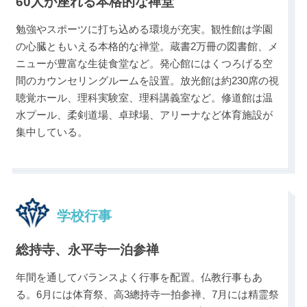
60人が座れる本格的な禅堂
勉強やスポーツに打ち込める環境が充実。観性館は学園
の心臓ともいえる本格的な禅堂。蔵書2万冊の図書館、メ
ニューが豊富な生徒食堂など。発心館にはくつろげる空
間のカウンセリングルームを設置。放光館は約230席の視
聴覚ホール、理科実験室、理科講義室など。修道館は温
水プール、柔剣道場、卓球場、アリーナなど体育施設が
集中している。
学校行事
総持寺、永平寺一泊参禅
年間を通してバランスよく行事を配置。仏教行事もあ
る。6月には体育祭、高3總持寺一拍参禅、7月には精霊祭