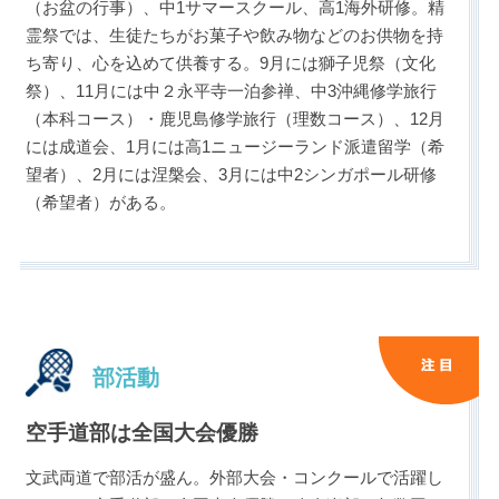
（お盆の行事）、中1サマースクール、高1海外研修。精
霊祭では、生徒たちがお菓子や飲み物などのお供物を持
ち寄り、心を込めて供養する。9月には獅子児祭（文化
祭）、11月には中２永平寺一泊参禅、中3沖縄修学旅行
（本科コース）・鹿児島修学旅行（理数コース）、12月
には成道会、1月には高1ニュージーランド派遣留学（希
望者）、2月には涅槃会、3月には中2シンガポール研修
（希望者）がある。
部活動
空手道部は全国大会優勝
文武両道で部活が盛ん。外部大会・コンクールで活躍し