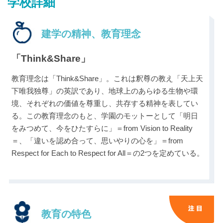
学校詳細
建学の精神、教育理念
「Think&Share」
最近見た学校
教育理念は「Think&Share」。これは釈尊の教え「天上天
世田谷学園中学校
下唯我独尊」の英訳であり、地球上のあらゆる生物や環
境、それぞれの価値を尊重し、共存する精神を表してい
る。この教育理念のもと、学園のモットーとして「明日
ブックマークした学校
をみつめて、今をひたすらに」＝from Vision to Reality
ブックマークした学校はありません
＝、「違いを認め合って、思いやりの心を」＝from
Respect for Each to Respect for All＝の2つを定めている。
教育の特色