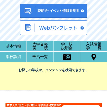
大学合格
学 校
入試情報
基本情報
実 績
説明会
学 費
学校詳細
部活一覧
お探しの学校や、コンテンツを検索できます。