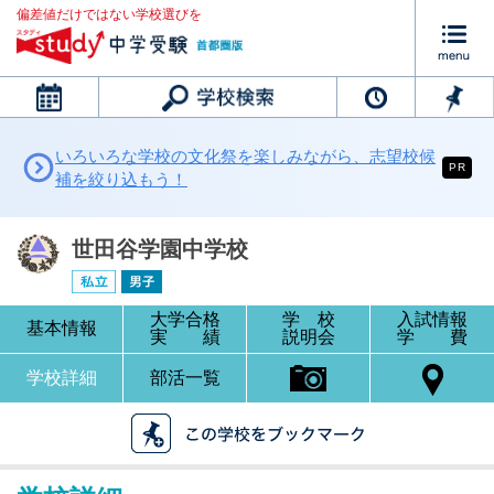
偏差値だけではない学校選びを
カレンダー
いろいろな学校の文化祭を楽しみながら、志望校候
PR
補を絞り込もう！
世田谷学園中学校
大学合格
学 校
入試情報
基本情報
実 績
説明会
学 費
学校詳細
部活一覧