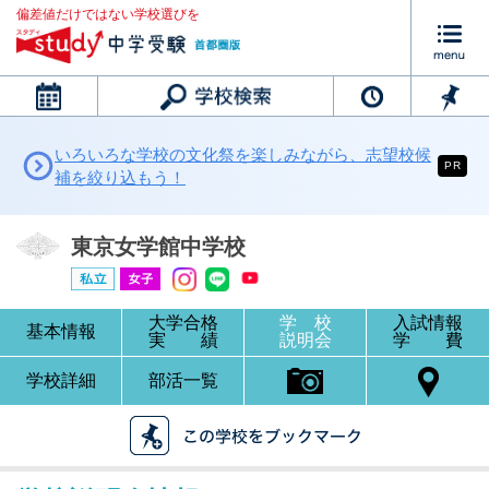
偏差値だけではない学校選びを
カレンダー
いろいろな学校の文化祭を楽しみながら、志望校候
PR
補を絞り込もう！
東京女学館中学校
大学合格
学 校
入試情報
基本情報
実 績
説明会
学 費
学校詳細
部活一覧