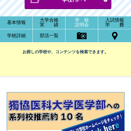
大学合格
学 校
入試情報
基本情報
実 績
説明会
学 費
学校詳細
部活一覧
お探しの学校や、コンテンツを検索できます。