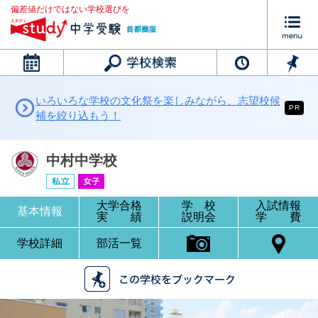
偏差値だけではない学校選びを
カレンダー
いろいろな学校の文化祭を楽しみながら、志望校候
PR
補を絞り込もう！
中村中学校
大学合格
学 校
入試情報
基本情報
実 績
説明会
学 費
学校詳細
部活一覧