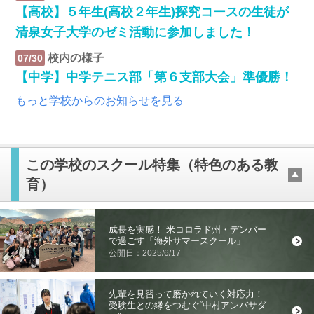
【高校】５年生(高校２年生)探究コースの生徒が
清泉女子大学のゼミ活動に参加しました！
校内の様子
07/30
【中学】中学テニス部「第６支部大会」準優勝！
もっと学校からのお知らせを見る
この学校のスクール特集（特色のある教
育）
成長を実感！ 米コロラド州・デンバー
で過ごす「海外サマースクール」
公開日：2025/6/17
先輩を見習って磨かれていく対応力！
受験生との縁をつむぐ“中村アンバサダ