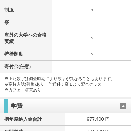
制服
○
寮
-
海外の大学への合格
○
実績
特待制度
○
寄付金(任意)
-
※上記数字は調査時期により数字が異なることもあります。
※高校入試(募集)あり 普通科：高１より混合クラス
※カフェ・購買あり
学費
初年度納入金合計
977,400 円