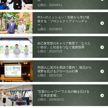
ー”
公開日：2024/4/11
中1へのミッション！失敗から学び成
長する「プロジェクトアドベンチャ
ー」
公開日：2023/8/25
自己探究型のキャリア教育で「なりた
い自分」と社会をつなぐ進路指導
公開日：2022/7/29
外国人に深川を英語で案内！ 地元から
視野を広げるグローカル行事
公開日：2021/7/26
“言葉のシャワー”で人生の幅を広げる
「日本語道場」
公開日：2020/10/12