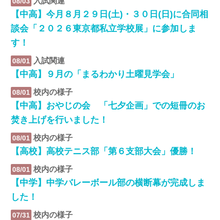
入試関連
08/03
【中高】今月８月２９日(土)・３０日(日)に合同相
談会「２０２６東京都私立学校展」に参加しま
す！
入試関連
08/01
【中高】９月の「まるわかり土曜見学会」
校内の様子
08/01
【中高】おやじの会 「七夕企画」での短冊のお
焚き上げを行いました！
校内の様子
08/01
【高校】高校テニス部「第６支部大会」優勝！
校内の様子
08/01
【中学】中学バレーボール部の横断幕が完成しま
した！
校内の様子
07/31