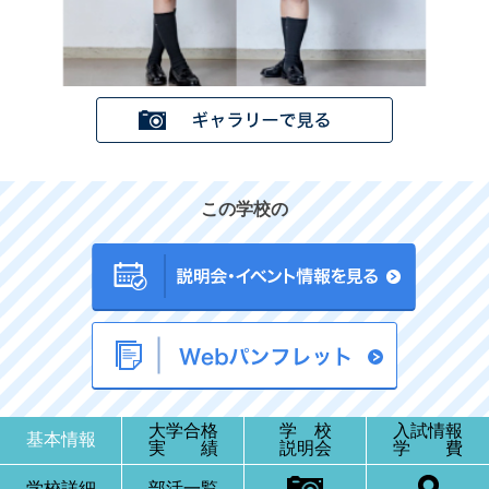
この学校の
大学合格
学 校
入試情報
基本情報
実 績
説明会
学 費
学校詳細
部活一覧