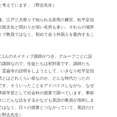
と考えています」（野志先生）
庵、江戸三大祭りで知られる富岡八幡宮、松平定信
伝統文化と関わりが深い名所も多い。それらの場所
ィブ教員ではなく、初めて会う外国人を案内するこ
に1人のネイティブ講師がつき、グループごとに設
の講師なので、生徒たちは初対面です。講師たち
、霊巌寺の説明をしようとして、いきなり松平定信
代とはどれくらい前なのか、どんな時代だったの
です。そういったことをアドバイスしながら、なぜ
事前学習として社会科の授業で調べています。事前
きにどんな話をするかなども英語の教員が添削しま
ではなく、日々の授業とつながっていて、英語だけ
（野志先生）