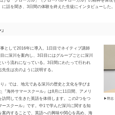
広げる「グローカル」（グローバル＋ローカル）の精神を体現
）に話を聞き、3日間の体験を終えた生徒にインタビューした
ル」
事として2016年に導入。1日目でネイティブ講師
日目に深川を案内し、3日目にはグループごとに深川
という流れになっている。3日間にわたって行われ
志先生は次のように説明する。
ぐり』では、地元である深川の歴史と文化を学びま
た『海外サマースクール』は8月に11日間、アメリ
を訪問して生きた英語を体得します。この2つをつ
▶︎野
マースクール』です。中1で学んだ深川に関する知
を案内することで、英語への興味や関心を高め、海