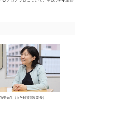
するプログラムについて、中2の学年主任
。
志 尚美先生（入学対策部副部長）