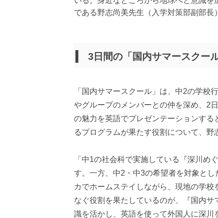
いる。身近なところから地球へと意識を
である野志尚美先生（入学対策部副部長
3日間の「国内サマースクー
「国内サマースクール」は、中2の学校行
やグループのメンバーとの仲を深め、2
の魅力を英語でプレゼンテーションする
るプログラムが果たす役割について、野
「中1の社会科で実施している『深川め
す。一方、中2・中3の希望者を対象とし
カでホームステイしながら、現地の学校
なぐ役割を果たしているのが、『国内サ
識を活かし、英語を使って外国人に深川