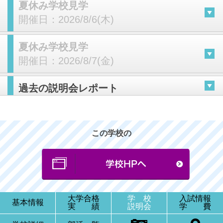
夏休み学校見学
開催日：
2026/8/6(木)
夏休み学校見学
開催日：
2026/8/7(金)
過去の説明会レポート
この学校の
大学合格
学 校
入試情報
基本情報
実 績
説明会
学 費