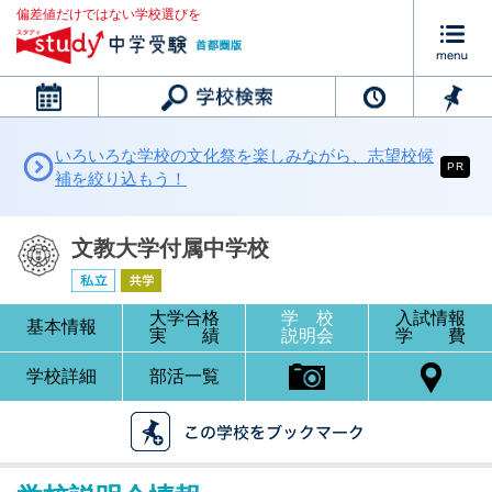
偏差値だけではない学校選びを
カレンダー
いろいろな学校の文化祭を楽しみながら、志望校候
PR
補を絞り込もう！
文教大学付属中学校
大学合格
学 校
入試情報
基本情報
実 績
説明会
学 費
学校詳細
部活一覧