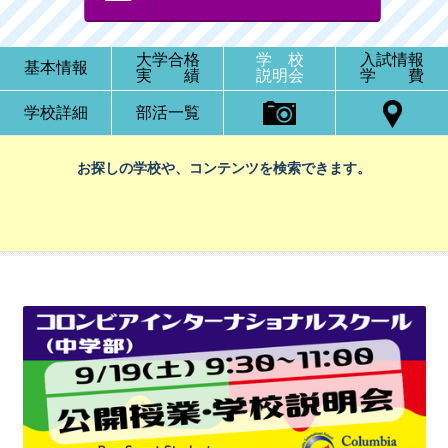
大学合格
学 校
入試情報
基本情報
実 績
説明会
学 費
学校詳細
部活一覧
お探しの学校や、コンテンツを検索できます。