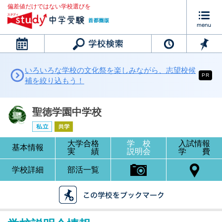
偏差値だけではない学校選びを
カレンダー
いろいろな学校の文化祭を楽しみながら、志望校候
PR
補を絞り込もう！
聖徳学園中学校
大学合格
学 校
入試情報
基本情報
実 績
説明会
学 費
学校詳細
部活一覧