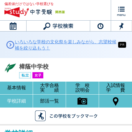
偏差値だけではない学校選びを
カレンダー
いろいろな学校の文化祭を楽しみながら、志望校候
PR
補を絞り込もう！
樟蔭中学校
大学合格
学 校
入試情報
基本情報
実 績
説明会
学 費
学校詳細
部活一覧