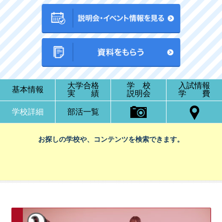
大学合格
学 校
入試情報
基本情報
実 績
説明会
学 費
学校詳細
部活一覧
お探しの学校や、コンテンツを検索できます。