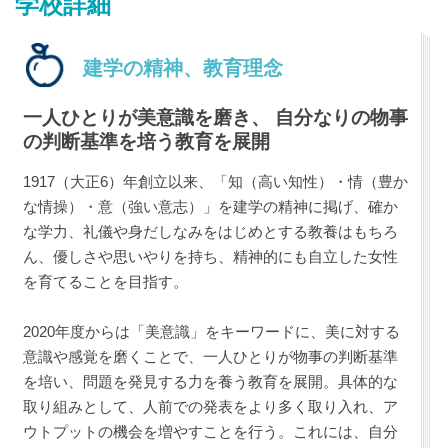
学校詳細
建学の精神、教育理念
一人ひとりが美意識を磨き、 自分なりの物事
の判断基準を培う教育を展開
最近見た学校
樟蔭中学校
1917（大正6）年創立以来、「知（高い知性）・情（豊か
な情操）・意（強い意志）」を建学の精神に掲げ、確か
な学力、礼儀や身だしなみをはじめとする教養はもちろ
ブックマークした学校
ん、優しさや思いやりを持ち、精神的にも自立した女性
ブックマークした学校はありません
を育てることを目指す。
2020年度からは「美意識」をキーワードに、美に対する
意識や感覚を磨くことで、一人ひとりが物事の判断基準
を培い、問題を発見する力を養う教育を展開。具体的な
取り組みとして、人前での発表をより多く取り入れ、ア
ウトプットの機会を増やすことを行う。これには、自分