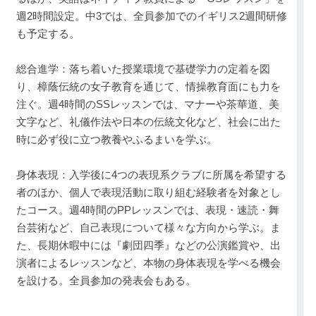
週2時間設定。中3では、全員参加でのイギリス2週間研修
も予定する。
総合進学：落ち着いた授業環境で基礎学力の定着を図
り、樟蔭伝統の女子教育を通じて、情操教育面にも力を
注ぐ。週4時間のSSレッスンでは、マナーや茶華道、美
文字など、礼儀作法や日本の伝統文化など、社会に出た
時に必ず役に立つ教養やふるまいを学ぶ。
身体表現：入学後に4つの表現系クラブに所属を希望する
者のほか、個人で表現活動に取り組む経験者を対象とし
たコース。週4時間のPPレッスンでは、表現・速読・舞
台芸術など、自己表現について様々な方向から学ぶ。ま
た、長期休暇中には『劇団四季』などの公演鑑賞や、出
演者によるレッスンなど、本物の身体表現を学べる機会
を設ける。全員参加の発表会もある。