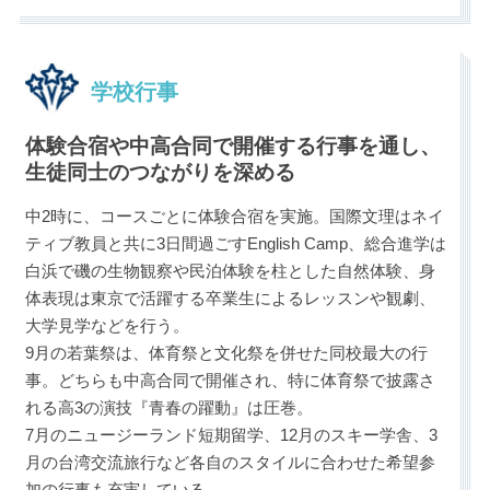
学校行事
体験合宿や中高合同で開催する行事を通し、
生徒同士のつながりを深める
中2時に、コースごとに体験合宿を実施。国際文理はネイ
ティブ教員と共に3日間過ごすEnglish Camp、総合進学は
白浜で磯の生物観察や民泊体験を柱とした自然体験、身
体表現は東京で活躍する卒業生によるレッスンや観劇、
大学見学などを行う。
9月の若葉祭は、体育祭と文化祭を併せた同校最大の行
事。どちらも中高合同で開催され、特に体育祭で披露さ
れる高3の演技『青春の躍動』は圧巻。
7月のニュージーランド短期留学、12月のスキー学舎、3
月の台湾交流旅行など各自のスタイルに合わせた希望参
加の行事も充実している。