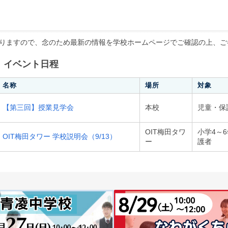
りますので、念のため最新の情報を学校ホームページでご確認の上、ご
、イベント日程
名称
場所
対象
【第三回】授業見学会
本校
児童・保
OIT梅田タワ
小学4～
OIT梅田タワー 学校説明会（9/13）
ー
護者