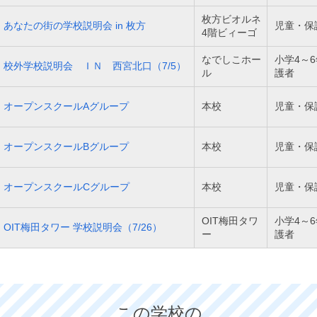
枚方ビオルネ
あなたの街の学校説明会 in 枚方
児童・保
4階ビィーゴ
なでしこホー
小学4～
校外学校説明会 ＩＮ 西宮北口（7/5）
ル
護者
オープンスクールAグループ
本校
児童・保
オープンスクールBグループ
本校
児童・保
オープンスクールCグループ
本校
児童・保
OIT梅田タワ
小学4～
OIT梅田タワー 学校説明会（7/26）
ー
護者
この学校の