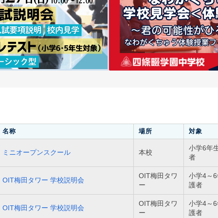
名称
場所
対象
小学6年
ミニオープンスクール
本校
者
OIT梅田タワ
小学4～
OIT梅田タワー 学校説明会
ー
護者
OIT梅田タワ
小学4～
OIT梅田タワー 学校説明会
ー
護者