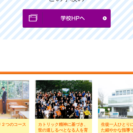
より２つのコース
カトリック精神に基づき、
生徒一人ひとり
世の道しるべとなる人を育
た細やかな指導