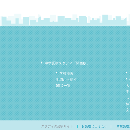
中学受験スタディ「関西版」
学校検索
地図から探す
50音一覧
大
学
ス
体
文
スタディの受験サイト
お受験じょうほう
高校受験