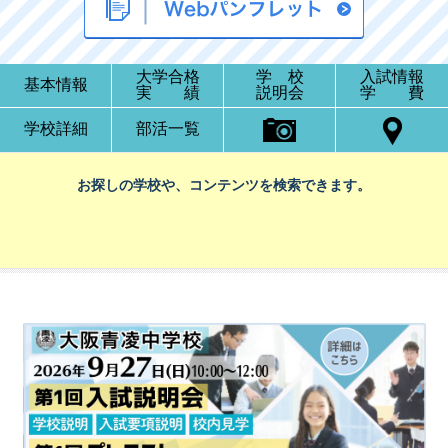
大学合格
学 校
入試情報
基本情報
実 績
説明会
学 費
学校詳細
部活一覧
お探しの学校や、コンテンツを検索できます。