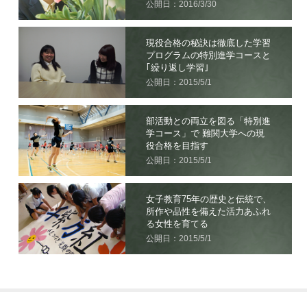
公開日：2016/3/30
現役合格の秘訣は徹底した学習
プログラムの特別進学コースと
｢繰り返し学習｣
公開日：2015/5/1
部活動との両立を図る「特別進
学コース」で 難関大学への現
役合格を目指す
公開日：2015/5/1
女子教育75年の歴史と伝統で、
所作や品性を備えた活力あふれ
る女性を育てる
公開日：2015/5/1