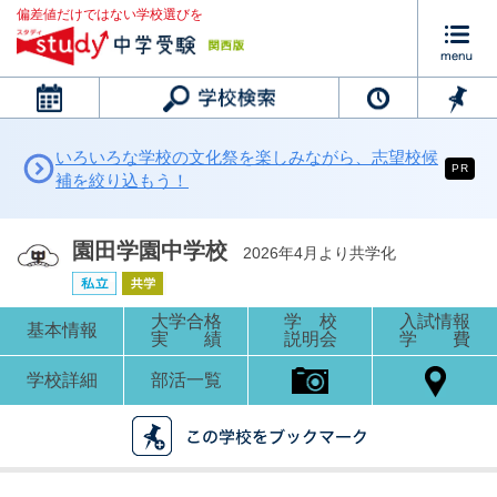
偏差値だけではない学校選びを
カレンダー
いろいろな学校の文化祭を楽しみながら、志望校候
PR
補を絞り込もう！
園田学園中学校
2026年4月より共学化
大学合格
学 校
入試情報
基本情報
実 績
説明会
学 費
学校詳細
部活一覧