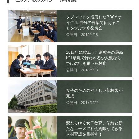
タブレットを活用したPDCAサ
イクル 自分の言葉で伝えるこ
とを学ぶ学修発表会
公開日：2019/4/18
2017年に竣工した新校舎の最新
ICT環境で行われる少人数なら
ではの行き届いた教育
公開日：2018/6/13
女子のためのやさしい新校舎が
完成
公開日：2017/6/22
変わりゆく女子教育。伝統と新
たなニーズで社会貢献ができる
人材育成を目指す！