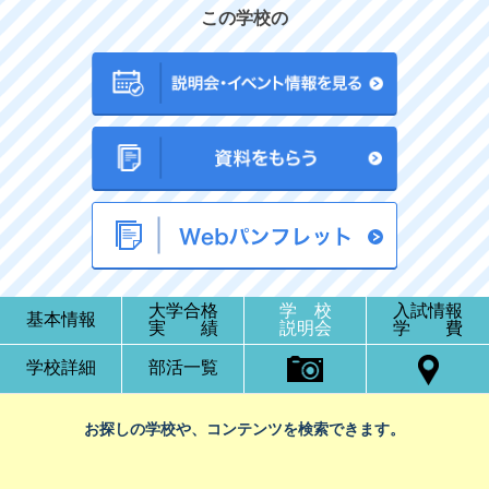
この学校の
大学合格
学 校
入試情報
基本情報
実 績
説明会
学 費
学校詳細
部活一覧
お探しの学校や、コンテンツを検索できます。