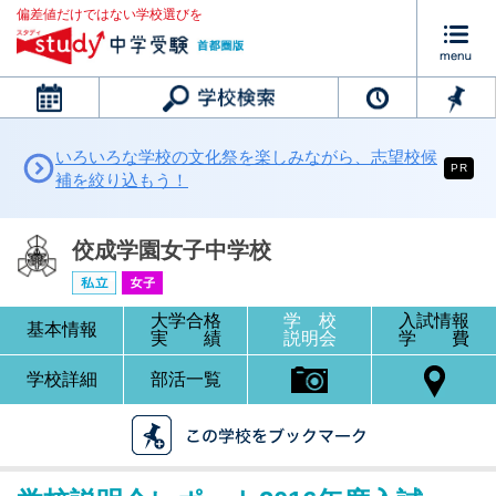
偏差値だけではない学校選びを
カレンダー
いろいろな学校の文化祭を楽しみながら、志望校候
PR
補を絞り込もう！
佼成学園女子中学校
大学合格
学 校
入試情報
基本情報
実 績
説明会
学 費
学校詳細
部活一覧