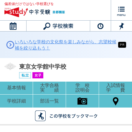
偏差値だけではない学校選びを
カレンダー
いろいろな学校の文化祭を楽しみながら、志望校候
PR
補を絞り込もう！
東京女学館中学校
大学合格
学 校
入試情報
基本情報
実 績
説明会
学 費
学校詳細
部活一覧