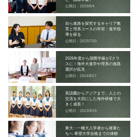
公開日：2026/6/4
自ら進路を探究するキャリア教
育と理系コースの学習・進学指
導を探る
公開日：2025/7/30
2026年度から国際学級が2クラ
スに！海外大進学や理系の進路
選択が拡充
公開日：2024/8/27
英語圏からアジアまで。人との
交流を大切にした海外研修で大
きく成長！
公開日：2023/9/19
東大・一橋大入学者から後輩た
ちへ 希望大学合格までの体験