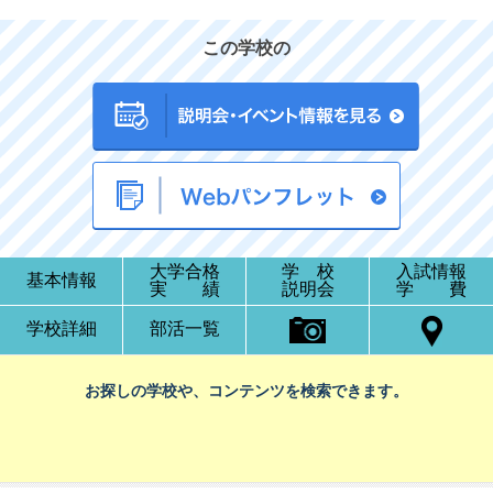
この学校の
大学合格
学 校
入試情報
基本情報
実 績
説明会
学 費
学校詳細
部活一覧
お探しの学校や、コンテンツを検索できます。