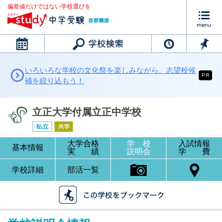
偏差値だけではない学校選びを
カレンダー
いろいろな学校の文化祭を楽しみながら、志望校候
PR
補を絞り込もう！
立正大学付属立正中学校
大学合格
学 校
入試情報
基本情報
実 績
説明会
学 費
学校詳細
部活一覧