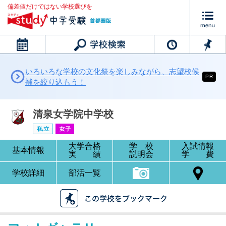
偏差値だけではない学校選びを
カレンダー
いろいろな学校の文化祭を楽しみながら、志望校候
PR
補を絞り込もう！
清泉女学院中学校
大学合格
学 校
入試情報
基本情報
実 績
説明会
学 費
学校詳細
部活一覧