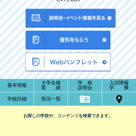
大学合格
学 校
入試情報
基本情報
実 績
説明会
学 費
学校詳細
部活一覧
お探しの学校や、コンテンツを検索できます。