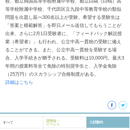
校、都立両国高等学校附属中学校、都立白鷗（白鴎）高
等学校附属中学校、千代田区立九段中等教育学校の類似
問題を出題し延べ300名以上が受験。希望する受験生は
「答案と模範解答」を即日メール送信してもらうことが
出来、さらに2月1日受験者に、「フィードバック解説授
業（希望者）」も行われ、公立中高一貫校の受験に備え
ることができる。また、公立中高一貫校を受験する場
合、入学手続きが猶予される。受験料は10,000円。最大3
年間の授業料等全て免除の特別奨学生と、入学金免除
（25万円）のスカラシップ合格制度がある。
詳細はこちら
説明会・
入試動向
すべて
イベント