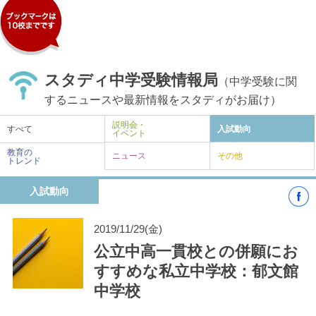
スタディ中学受験情報局
（中学受験に関
するニュースや最新情報をスタディがお届け）
説明会・
すべて
入試動向
イベント
教育の
ニュース
その他
トレンド
入試動向
2019/11/29(金)
公立中高一貫校との併願にお
すすめな私立中学校：郁文館
中学校