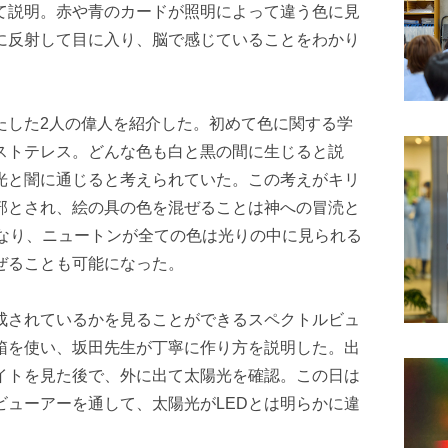
て説明。赤や青のカードが照明によって違う色に見
に反射して目に入り、脳で感じていることをわかり
たした2人の偉人を紹介した。初めて色に関する学
ストテレス。どんな色も白と黒の間に生じると説
光と闇に通じると考えられていた。この考えがキリ
部とされ、絵の具の色を混ぜることは神への冒涜と
になり、ニュートンが全ての色は光りの中に見られる
ぜることも可能になった。
成されているかを見ることができるスペクトルビュ
箱を使い、坂田先生が丁寧に作り方を説明した。出
ライトを見た後で、外に出て太陽光を確認。この日は
ビューアーを通して、太陽光がLEDとは明らかに違