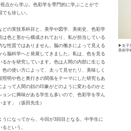
の視点から学ぶ。色彩学を専門的に学ぶことがで
国でも珍しい。
などの実技系科目と、美学や図学、美術史、色彩学
術は色と形から構成されており、私が担当している
的な性質ではありません。脳の働きによって見える
▶︎女
美術学
から脳科学へと発展してきました。私は、色を見る
いるかを研究しています。色は人間の内部に生じる
。色の使い方によって、太って見せたリ、美味しく
館照明や色と奥行きの関係をテーマにした研究もあ
によって人間の顔の印象がどのように変わるのかと
ションに興味がある学生も多いので、色彩学を学ん
います」（坂田先生）
ようになってから、今回が3回目となる。中学生に
いるという。