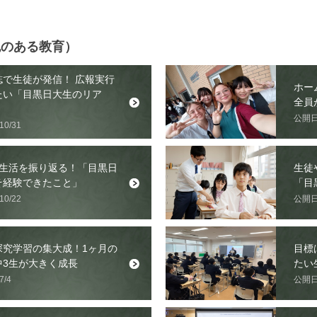
色のある教育）
誌で生徒が発信！ 広報実行
ホー
たい「目黒日大生のリア
全員
公開日：
0/31
校生活を振り返る！「目黒日
生徒
そ経験できたこと」
「目
0/22
公開日：
探究学習の集大成！1ヶ月の
目標
中3生が大きく成長
たい
/4
公開日：