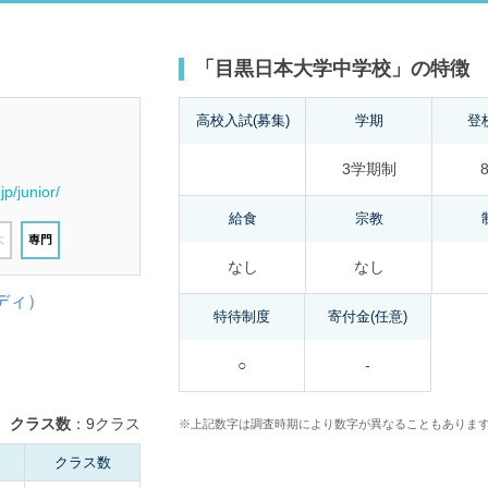
「目黒日本大学中学校」の特徴
高校入試(募集)
学期
登
3学期制
8
p/junior/
給食
宗教
なし
なし
ディ）
特待制度
寄付金(任意)
○
-
クラス数
：9クラス
※上記数字は調査時期により数字が異なることもありま
クラス数