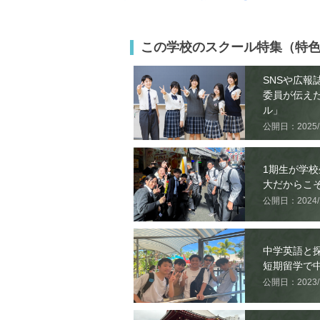
この学校のスクール特集（特
SNSや広報
委員が伝え
ル」
公開日：2025/1
1期生が学
大だからこ
公開日：2024/1
中学英語と
短期留学で
公開日：2023/7