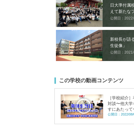
日大準付属
えて新たな
公開日：2022/8
新校長が語
生徒像」
公開日：2021/4
この学校の動画コンテンツ
［学校紹介］
対談〜他大学
すにあたって
公開日：2022/08/