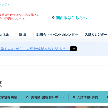
スタディ
偏差値だけではない学校選びを
関西版はこちらへ
「中学受験スタディ」
を楽しみながら、志望校候補を絞り込もう！
PR
校