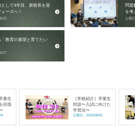
校として4年目、新校長を迎
問題
フェーズへ！
を考
/25
公開日：
る「教育の展望と育てたい
/27
卒業生
［学校紹介］卒業生
を目指
対談〜入試に向けた
〜
学習法〜
04
公開日：2022/08/02