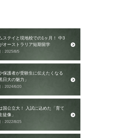
ムステイと現地校での1ヶ月！ 中3
がオーストラリア短期留学
2025/8/5
や保護者が受験生に伝えたくなる
黒日大の魅力」
2024/6/20
は国公立大！ 入試に込めた「育て
生徒像」
2022/8/25