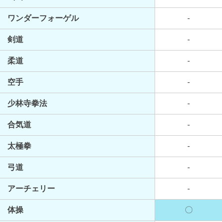
ワンダーフォーゲル
-
剣道
-
柔道
-
空手
-
少林寺拳法
-
合気道
-
太極拳
-
弓道
-
アーチェリー
-
体操
〇