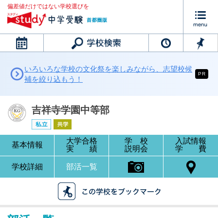
偏差値だけではない学校選びを
カレンダー
いろいろな学校の文化祭を楽しみながら、志望校候
PR
補を絞り込もう！
吉祥寺学園中等部
大学合格
学 校
入試情報
基本情報
実 績
説明会
学 費
学校詳細
部活一覧