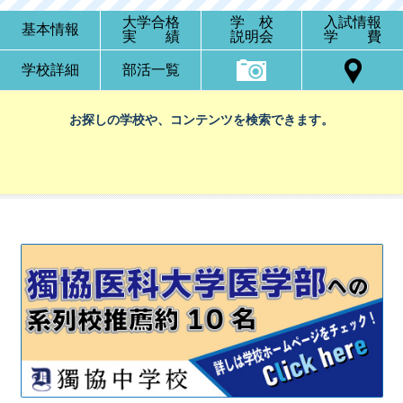
大学合格
学 校
入試情報
基本情報
実 績
説明会
学 費
学校詳細
部活一覧
お探しの学校や、コンテンツを検索できます。