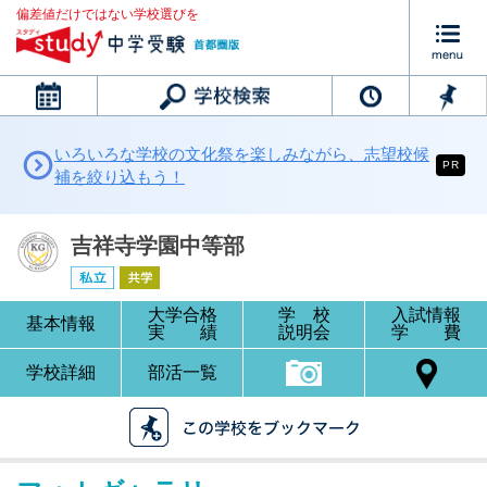
偏差値だけではない学校選びを
カレンダー
いろいろな学校の文化祭を楽しみながら、志望校候
PR
補を絞り込もう！
吉祥寺学園中等部
大学合格
学 校
入試情報
基本情報
実 績
説明会
学 費
学校詳細
部活一覧