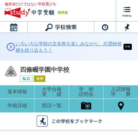
偏差値だけではない学校選びを
カレンダー
いろいろな学校の文化祭を楽しみながら、志望校候
PR
補を絞り込もう！
四條畷学園中学校
大学合格
学 校
入試情報
基本情報
実 績
説明会
学 費
学校詳細
部活一覧