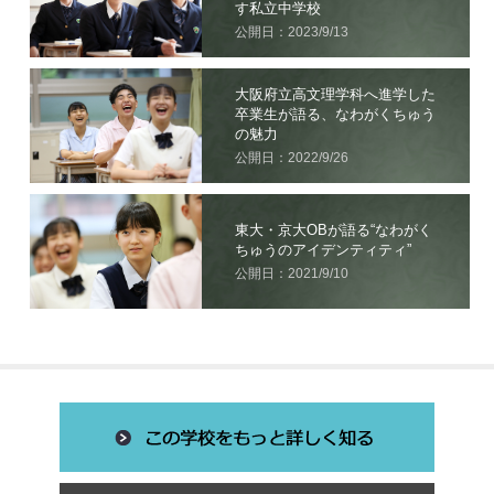
す私立中学校
公開日：2023/9/13
大阪府立高文理学科へ進学した
卒業生が語る、なわがくちゅう
の魅力
公開日：2022/9/26
東大・京大OBが語る“なわがく
ちゅうのアイデンティティ”
公開日：2021/9/10