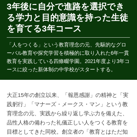
3年後に自分で進路を選択でき
る学力と目的意識を持った生徒
を育てる3年コース
「人をつくる」という教育理念の元、先駆的なグロ
ーバル教育や探究学習を積極的に取り入れた6年一貫
教育を実践している四條畷学園。2021年度より3年コ
ースに絞った新体制の中学校がスタートする。
大正15年の創立以来、「報恩感謝」の精神と「実
践躬行」「マナーズ・メークス・マン」という教
育理念の元、実践から繰り返し学ぶ力を備えた、
品性人格の備わった礼儀正しい人をつくる教育を
目標としてきた同校。創立者の「教育とはただ知