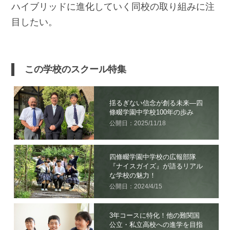
ハイブリッドに進化していく同校の取り組みに注
目したい。
この学校のスクール特集
揺るぎない信念が創る未来―四
條畷学園中学校100年の歩み
公開日：2025/11/18
四條畷学園中学校の広報部隊
『ナイスガイズ』が語るリアル
な学校の魅力！
公開日：2024/4/15
3年コースに特化！他の難関国
公立・私立高校への進学を目指