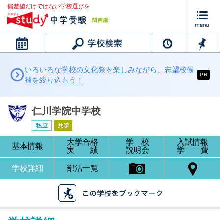
偏差値だけではない学校選びを
カレンダー
いろいろな学校の文化祭を楽しみながら、志望校候
PR
補を絞り込もう！
仁川学院中学校
大学合格
学 校
入試情報
基本情報
実 績
説明会
学 費
学校詳細
部活一覧