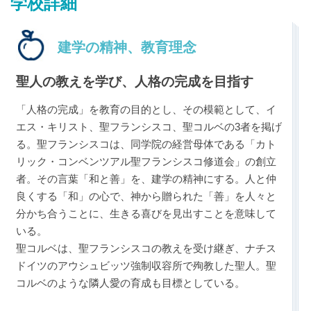
学校詳細
建学の精神、教育理念
聖人の教えを学び、人格の完成を目指す
最近見た学校
「人格の完成」を教育の目的とし、その模範として、イ
仁川学院中学校
エス・キリスト、聖フランシスコ、聖コルベの3者を掲げ
る。聖フランシスコは、同学院の経営母体である「カト
リック・コンベンツアル聖フランシスコ修道会」の創立
ブックマークした学校
者。その言葉「和と善」を、建学の精神にする。人と仲
ブックマークした学校はありません
良くする「和」の心で、神から贈られた「善」を人々と
分かち合うことに、生きる喜びを見出すことを意味して
いる。
聖コルベは、聖フランシスコの教えを受け継ぎ、ナチス
ドイツのアウシュビッツ強制収容所で殉教した聖人。聖
コルベのような隣人愛の育成も目標としている。