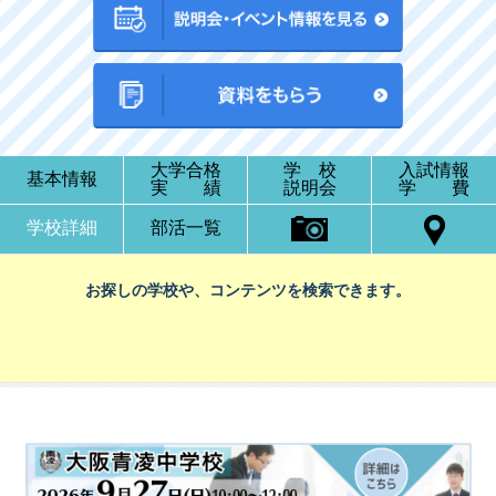
大学合格
学 校
入試情報
基本情報
実 績
説明会
学 費
学校詳細
部活一覧
お探しの学校や、コンテンツを検索できます。