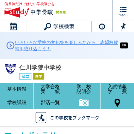
偏差値だけではない学校選びを
カレンダー
いろいろな学校の文化祭を楽しみながら、志望校候
PR
補を絞り込もう！
仁川学院中学校
大学合格
学 校
入試情報
基本情報
実 績
説明会
学 費
学校詳細
部活一覧