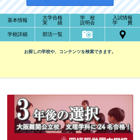
大学合格
学 校
入試情報
基本情報
実 績
説明会
学 費
学校詳細
部活一覧
お探しの学校や、コンテンツを検索できます。