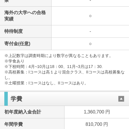
寮
-
海外の大学への合格
○
実績
特待制度
-
寄付金(任意)
○
※上記数字は調査時期により数字が異なることもあります。
※学食あり
※下校時間：4月~10月は18：00、11月~3月は17：30.
※高校募集：Iコースは高１より混合クラス、IIコースは高校募集な
し。
※土曜授業：Iコースはなし、IIコースはあり。
学費
初年度納入金合計
1,360,700 円
年間学費
810,700 円