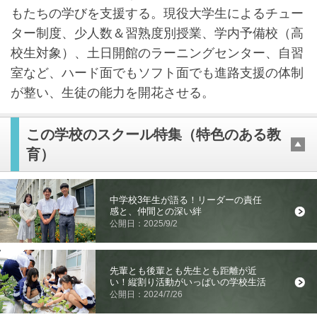
もたちの学びを支援する。現役大学生によるチュー
ター制度、少人数＆習熟度別授業、学内予備校（高
校生対象）、土日開館のラーニングセンター、自習
室など、ハード面でもソフト面でも進路支援の体制
が整い、生徒の能力を開花させる。
この学校のスクール特集（特色のある教
育）
中学校3年生が語る！リーダーの責任
感と、仲間との深い絆
公開日：2025/9/2
先輩とも後輩とも先生とも距離が近
い！縦割り活動がいっぱいの学校生活
公開日：2024/7/26