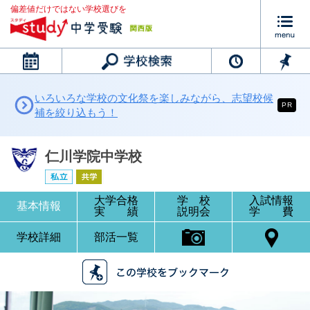
偏差値だけではない学校選びを
カレンダー
いろいろな学校の文化祭を楽しみながら、志望校候
PR
補を絞り込もう！
仁川学院中学校
大学合格
学 校
入試情報
基本情報
実 績
説明会
学 費
学校詳細
部活一覧