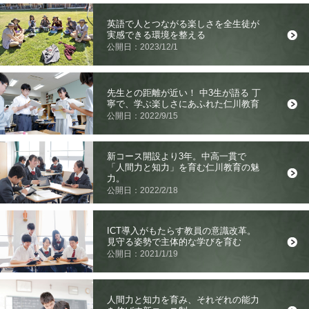
英語で人とつながる楽しさを全生徒が
実感できる環境を整える
公開日：2023/12/1
先生との距離が近い！ 中3生が語る 丁
寧で、学ぶ楽しさにあふれた仁川教育
公開日：2022/9/15
新コース開設より3年。中高一貫で
「人間力と知力」を育む仁川教育の魅
力。
公開日：2022/2/18
ICT導入がもたらす教員の意識改革。
見守る姿勢で主体的な学びを育む
公開日：2021/1/19
人間力と知力を育み、それぞれの能力