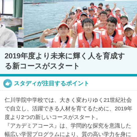
最近見た学校
2019年度より未来に輝く人を育成す
仁川学院中学校
る新コースがスタート
ブックマークした学校
スタディが注目するポイント
ブックマークした学校はありません
仁川学院中学校では、大きく変わりゆく21世紀社会
で自立し、活躍できる人材を育てるために、2019年
度より2つの新しいコースがスタート。
『アカデミアコース』は、学問的な探究を意識した
幅広い学習プログラムにより、質の高い学力を身に